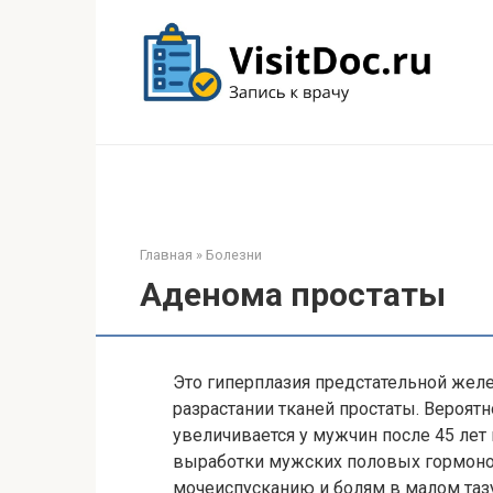
Перейти
к
контенту
Главная
»
Болезни
Аденома простаты
Это гиперплазия предстательной желе
разрастании тканей простаты. Вероят
увеличивается у мужчин после 45 лет
выработки мужских половых гормоно
мочеиспусканию и болям в малом таз