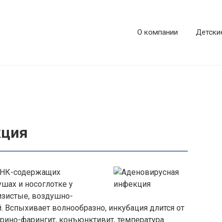
О компании
Детски
кция
 ДНК-содержащих
ушах и носоглотке у
изистые, воздушно-
. Вспыхивает волнообразно, инкубация длится от
рино
-фарингит, конъюнктивит, температура.