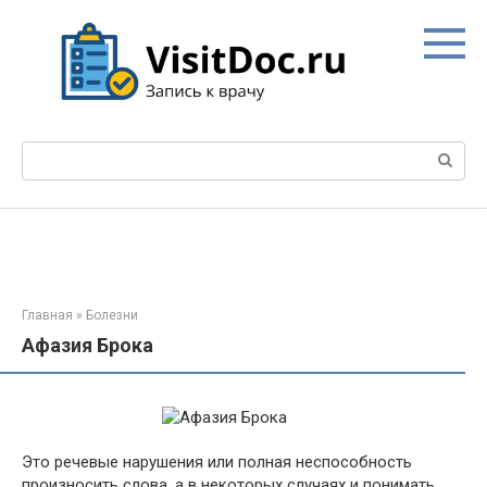
Перейти
к
контенту
Поиск:
Главная
»
Болезни
Афазия Брока
Это речевые нарушения или полная неспособность
произносить слова, а в некоторых случаях и понимать