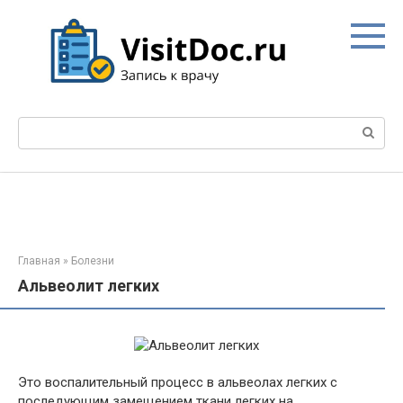
Перейти
к
контенту
Поиск:
Главная
»
Болезни
Альвеолит легких
Это воспалительный процесс в альвеолах легких с
последующим замещением ткани легких на