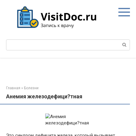
Перейти
к
контенту
Поиск:
Главная
»
Болезни
Анемия железодефици?тная
Это синдром дефицита железа, который вызывает