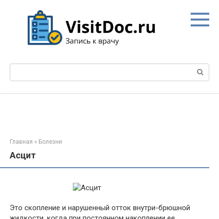
Перейти
к
контенту
Поиск:
Главная
»
Болезни
Асцит
Это скопление и нарушенный отток внутри-брюшной
жидкости, когда при постоянном накоплении ее