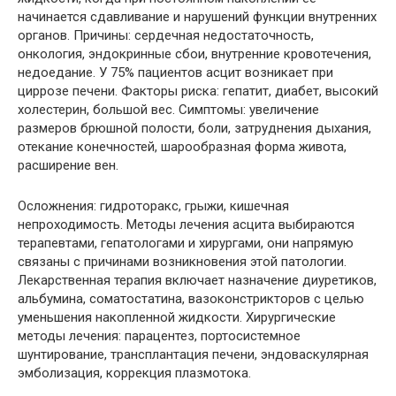
начинается сдавливание и нарушений функции внутренних
органов. Причины: сердечная недостаточность,
онкология, эндокринные сбои, внутренние кровотечения,
недоедание. У 75% пациентов асцит возникает при
циррозе печени. Факторы риска: гепатит, диабет, высокий
холестерин, большой вес. Симптомы: увеличение
размеров брюшной полости, боли, затруднения дыхания,
отекание конечностей, шарообразная форма живота,
расширение вен.
Осложнения: гидроторакс, грыжи, кишечная
непроходимость. Методы лечения асцита выбираются
терапевтами, гепатологами и хирургами, они напрямую
связаны с причинами возникновения этой патологии.
Лекарственная терапия включает назначение диуретиков,
альбумина, соматостатина, вазоконстрикторов с целью
уменьшения накопленной жидкости. Хирургические
методы лечения: парацентез, портосистемное
шунтирование, трансплантация печени, эндоваскулярная
эмболизация, коррекция плазмотока.