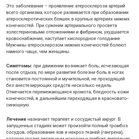
Это заболевание – проявление атеросклероза артерий
всего организма, которое развивается при образовании
атеросклеротических бляшек в крупных артериях нижних
конечностей. При сужении артериального просвета
холестериновыми отложениями и фибрином, ухудшается
кровоснабжение, наступает кислородное голодание.
Мужчины атеросклерозом нижних конечностей болеют
намного чаще, чем женщины.
Симптомы:
при движении возникает боль, исчезающая
после отдыха, по мере развития болезни боль в ногах
становится постоянной и мучительной, не проходящей
без анестезирующих средств несколько недель.
Отмечается перемежающаяся хромота, бледность кожи
конечностей, в дальнейшем переходящая в красновато-
синюшную.
Лечение
назначает терапевт и сосудистый хирург. В
запущенных стадиях может произойти полный тромбоз
сосудов, образование язв и некроз тканей (гангрена),
которая грозит летальным исходом и требует ампутации