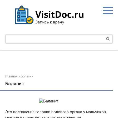
Перейти
к
контенту
Поиск:
Главная
»
Болезни
Баланит
Это воспаление головки полового органа у мальчиков,
мужчин и очень редко клитора у женщин.