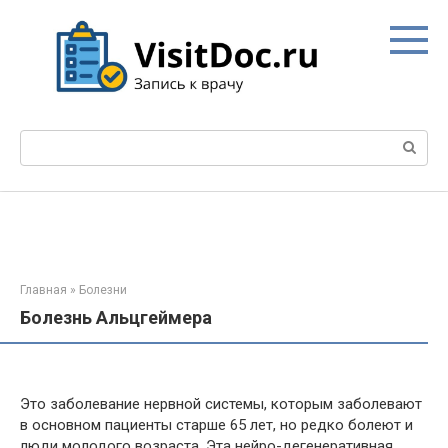
Перейти
к
контенту
Поиск:
Главная
»
Болезни
Болезнь Альцгеймера
Это заболевание нервной системы, которым заболевают
в основном пациенты старше 65 лет, но редко болеют и
люди молодого возраста. Эта
нейро
-дегенеративная