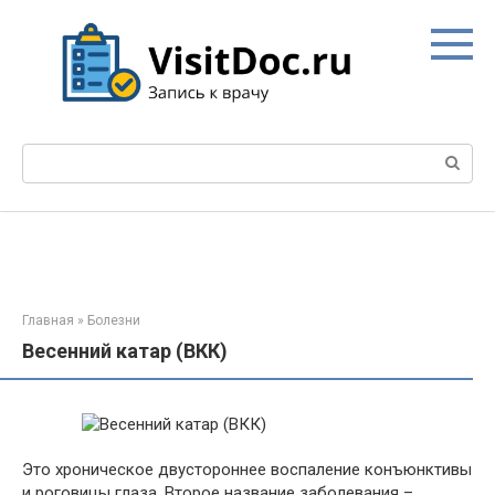
Перейти
к
контенту
Поиск:
Главная
»
Болезни
Весенний катар (ВКК)
Это хроническое двустороннее воспаление конъюнктивы
и роговицы глаза. Второе название заболевания –