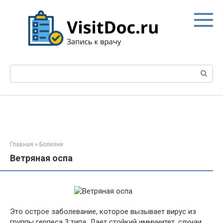
Перейти
к
контенту
Поиск:
Главная
»
Болезни
Ветряная оспа
Это острое заболевание, которое вызывает вирус из
группы герпеса 3 типа. Дает стойкий иммунитет, случаи