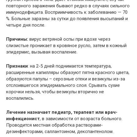
повторного заражения бывают редко в случаях сильного
иммунодефицита. Восприимчивость к заболеванию — 70
%. Больные заразны за сутки до появления высыпаний и
четыре дня после.
Причины:
вирус ветряной оспы при вдохе через
слизистые проникает в кровяное русло, затем в кожный
эпидермис, вызывая воспаление.
Признаки
: на 2-5 дней поднимается температура,
расширенные капилляры образуют пятна красного цвета,
образуются папулы – серозные отеки и везикулы из-за
отслоившегося эпидермального слоя. Срывать сухие
корочки нельзя, чтобы везикулы вторично не
воспалились.
Лечение назначает педиатр, терапевт или врач-
инфекционист
, в зависимости от возраста больного.
Проводится местная обработка растворами-
дезинфекторами, саллантоином, декспантенолом.