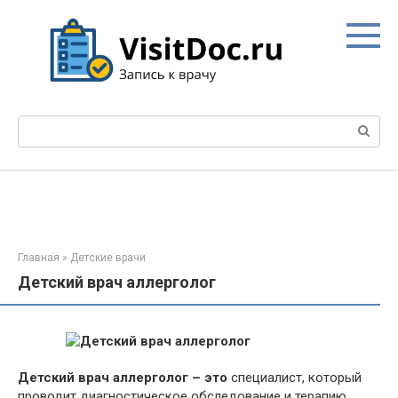
Перейти
к
контенту
Поиск:
Главная
»
Детские врачи
Детский врач аллерголог
Детский врач аллерголог – это
специалист, который
проводит диагностическое обследование и терапию