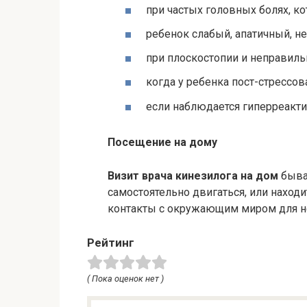
при частых головных болях, к
ребенок слабый, апатичный, не
при плоскостопии и неправиль
когда у ребенка пост-стрессов
если наблюдается гиперреакти
Посещение на дому
Визит врача кинезилога на дом
быва
самостоятельно двигаться, или находи
контакты с окружающим миром для н
Рейтинг
( Пока оценок нет )