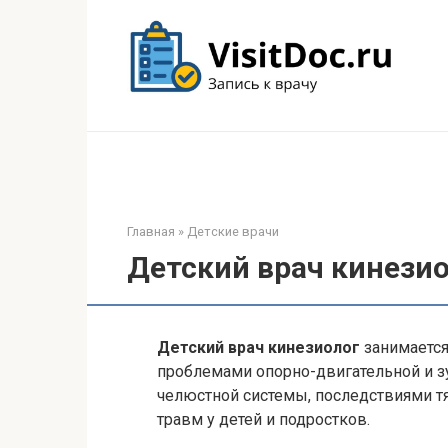
Перейти
к
контенту
Главная
»
Детские врачи
Детский врач кинези
Детский врач кинезиолог
занимаетс
проблемами опорно-двигательной и з
челюстной системы, последствиями 
травм у детей и подростков.