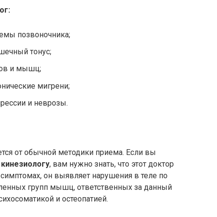
ог:
лемы позвоночника;
шечный тонус;
вов и мышц;
онические мигрени;
прессии и неврозы.
ется от обычной методики приема. Если вы
 кинезиологу
, вам нужно знать, что этот доктор
 симптомах, он выявляет нарушения в теле по
ленных групп мышц, ответственных за данный
психосоматикой и остеопатией.