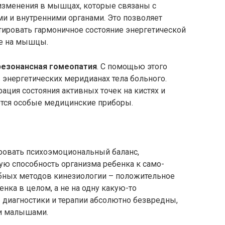
зменения в мышцах, которые связаны с
и и внутренними органами. Это позволяет
тировать гармоничное состояние энергетической
ие на мышцы.
резонансная гомеопатия
. С помощью этого
 энергетических меридианах тела больного.
ация состояния активных точек на кистях и
ются особые медицинские приборы.
ровать психоэмоциональный баланс,
ую способность организма ребенка к само-
бных методов кинезиологии – положительное
нка в целом, а не на одну какую-то
 диагностики и терапии абсолютно безвредны,
ми малышами.