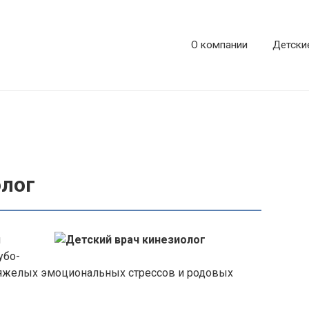
О компании
Детски
олог
я
убо-
тяжелых эмоциональных стрессов и родовых