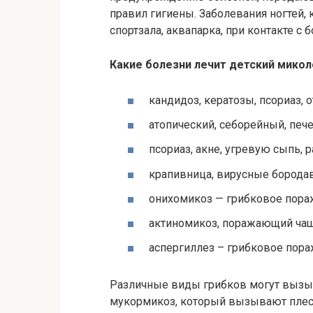
правил гигиены. Заболевания ногтей, 
спортзала, аквапарка, при контакте с
Какие болезни лечит детский микол
кандидоз, кератозы, псориаз,
атопический, себорейный, печ
псориаз, акне, угревую сыпь,
крапивница, вирусные борода
онихомикоз — грибковое пораж
актиномикоз, поражающий чащ
аспергиллез – грибковое пора
Различные виды грибков могут вызыв
мукормикоз, который вызывают плесн