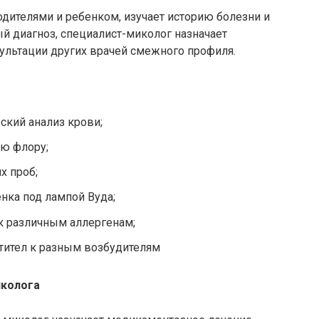
одителями и ребенком, изучает историю болезни и
ый диагноз, специалист-миколог назначает
ультации других врачей смежного профиля.
ский анализ крови;
ую флору;
х проб;
нка под лампой Вуда;
 к различным аллергенам;
тител к разным возбудителям
иколога