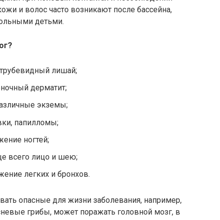
кожи и волос часто возникают после бассейна,
 больными детьми.
ог?
 отрубевидный лишай;
еночный дерматит;
 различные экземы;
вки, папилломы;
ение ногтей;
е всего лицо и шею;
жение легких и бронхов.
ать опасные для жизни заболевания, например,
евые грибы, может поражать головной мозг, в