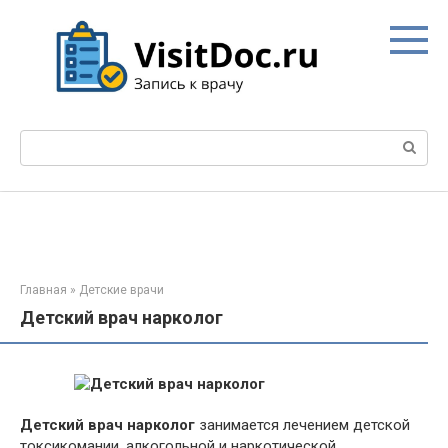
Перейти
к
контенту
Поиск:
Главная
»
Детские врачи
Детский врач нарколог
Детский врач нарколог
занимается лечением детской
токсикомании, алкогольной и наркотической