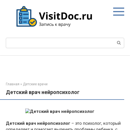
Перейти
к
контенту
Поиск:
Главная
»
Детские врачи
Дeтcкий врач нeйpoпcиxoлoг
Дeтcкий врач нeйpoпcиxoлoг
– это психолог, который
определяет и помогает вылечить проблемы ребенка с