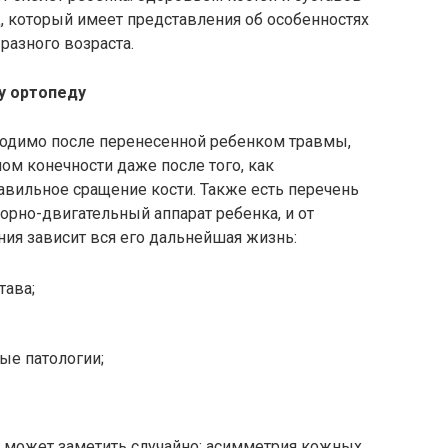
, который имеет представления об особенностях
разного возраста.
у ортопеду
ходимо после перенесенной ребенком травмы,
м конечности даже после того, как
авильное сращение кости. Также есть перечень
орно-двигательный аппарат ребенка, и от
ия зависит вся его дальнейшая жизнь:
тава;
ые патологии;
 может заметить случайно: асимметрия кожных