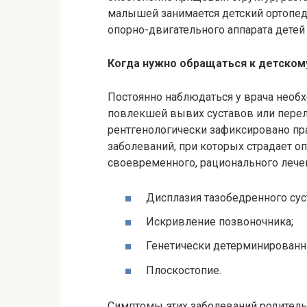
малышей занимается детский ортопед
опорно-двигательного аппарата детей 
Когда нужно обращаться к детском
Постоянно наблюдаться у врача необ
повлекшей вывих суставов или перело
рентгенологически зафиксировано пр
заболеваний, при которых страдает оп
своевременного, рационального лечен
Дисплазия тазобедренного сус
Искривление позвоночника;
Генетически детерминированн
Плоскостопие.
Симптомы этих заболеваний родитель