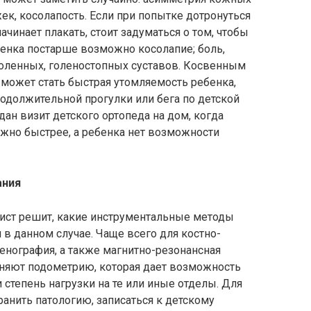
ек, косолапость. Если при попытке дотронуться
ачинает плакать, стоит задуматься о том, чтобы
ебенка постарше возможно косолапие; боль,
коленных, голеностопных суставов. Косвенным
может стать быстрая утомляемость ребенка,
родолжительной прогулки или бега по детской
ан визит детского ортопеда на дом, когда
ожно быстрее, а ребенка нет возможности
ания
ист решит, какие инструментальные методы
в данном случае. Чаще всего для костно-
енография, а также магнитно-резонансная
няют подометрию, которая дает возможность
и степень нагрузки на те или иные отделы. Для
ранить патологию, записаться к детскому