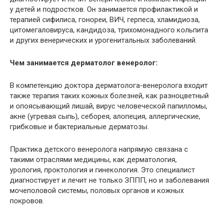
у детей и подростков. Он занимается профилактикой и
терапией сифилиса, гонореи, ВИЧ, герпеса, хламидиоза,
цитомегаловируса, кандидоза, трихомонадного кольпита
и других венерических и урогенитальных заболеваний.
Чем занимается дерматолог венеролог:
В компетенцию доктора дерматолога-венеролога входит
также терапия таких кожных болезней, как разноцветный
и опоясывающий лишай, вирус человеческой папилломы,
акне (угревая сыпь), себорея, алопеция, аллергические,
грибковые и бактериальные дерматозы.
Практика детского венеролога напрямую связана с
такими отраслями медицины, как дерматология,
урология, проктология и гинекология. Это специалист
диагностирует и лечит не только ЗППП, но и заболевания
мочеполовой системы, половых органов и кожных
покровов.