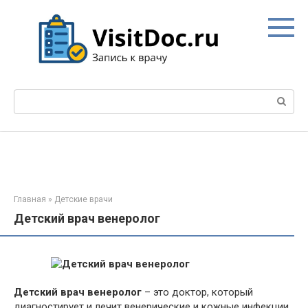
Перейти
к
контенту
Поиск:
Главная
»
Детские врачи
Детский врач венеролог
Детский врач венеролог
– это доктор, который
диагностирует и лечит венерические и кожные инфекции