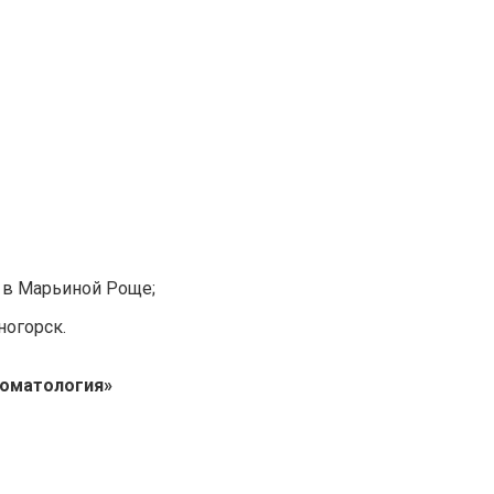
 в Марьиной Роще;
ногорск.
томатология»