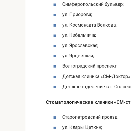
Симферопольский бульвар;
ул.
Приорова
;
ул. Космонавта
Волкова
;
ул.
Кибальчича
;
ул. Ярославская;
ул.
Ярцевская
;
Волгоградский проспект;
Детская клиника «СМ-Доктор»
Детское отделение в г. Солнеч
Стоматологические клиники «СМ-с
Старопетровский
проезд;
ул. Клары
Цеткин
;