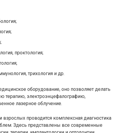
ология;
огия;
;
логия, проктология;
тология;
иммунология,
трихология
и др.
дицинское оборудование, оно позволяет делать
ую терапию, электроэнцефалографию,
венное лазерное облучение.
 и взрослых проводится комплексная диагностика
роблем. Здесь представлены все современные
ии, терапии, имплантологии и ортодонтии.