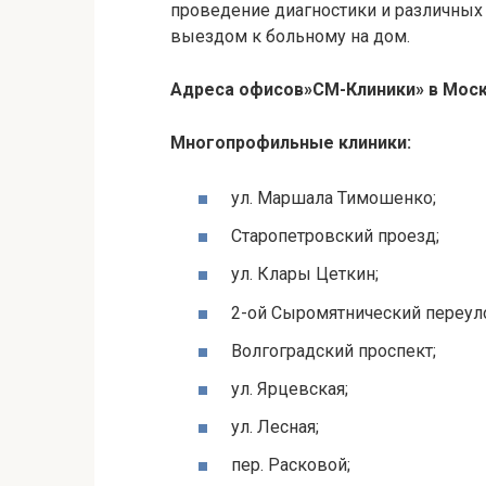
проведение диагностики и различных
выездом к больному на дом.
Адреса офисов»СМ-Клиники» в Моск
Многопрофильные клиники:
ул. Маршала
Тимошенко
;
Старопетровский
проезд;
ул. Клары
Цеткин
;
2-ой
Сыромятнический
переул
Волгоградский проспект;
ул.
Ярцевская
;
ул. Лесная;
пер.
Расковой
;