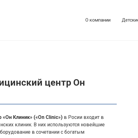
О компании
Детски
цинский центр Он
 «Он Клиник» («On
Clinic
»)
в
Росии
входит в
ских клиник. В них используются новейшие
борудование в сочетании с богатым