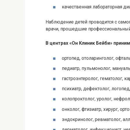
качественная лабораторная ди
Наблюдение детей проводится с само
врачи, прошедшие профессиональный
В центрах «Он Клиник
Бейби
» прини
ортопед, отоларинголог, офтал
педиатр, пульмонолог, мануал
гастроэнтеролог, гематолог, к
психиатр, дефектолог, логопед
колопроктолог
, уролог, нефрол
онколог, фтизиатр, хирург, орт
эндокринолог, ревматолог, ал
дерматолог, инфекционист, нев