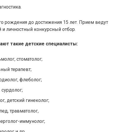
агностика.
го рождения до достижения 15 лет. Прием ведут
 и личностный конкурсный отбор.
мают такие детские специалисты:
ьмолог, стоматолог;
ьный терапевт;
ардиолог,
флеболог
;
,
сурдолог
;
ог, детский гинеколог;
опед, травматолог,
лерголог-иммунолог;
ролог и др.