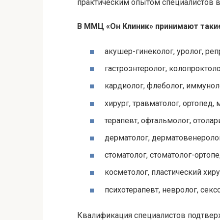
практическим опытом специалистов в
В
ММЦ
«Он Клиник» принимают такие
акушер-гинеколог, уролог,
реп
гастроэнтеролог,
колопроктол
кардиолог,
флеболог
, иммунол
хирург, травматолог, ортопед,
терапевт, офтальмолог, отолар
дерматолог,
дерматовенероло
стоматолог, стоматолог-ортопе
косметолог, пластический хиру
психотерапевт, невролог, сексо
Квалификация специалистов подтвер