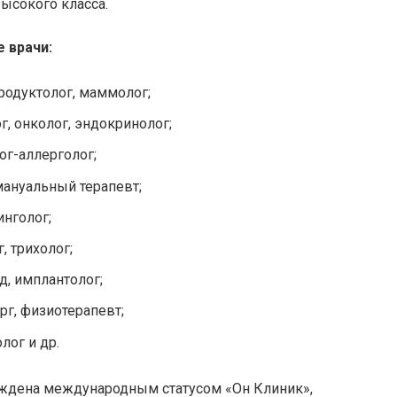
ысокого класса.
 врачи:
родуктолог
, маммолог;
ог
, онколог, эндокринолог;
ог-аллерголог;
 мануальный терапевт;
инголог;
г
,
трихолог
;
д,
имплантолог
;
рг, физиотерапевт;
лог и др.
ждена международным статусом «Он Клиник»,