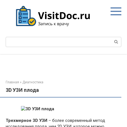
Перейти
к
контенту
Поиск:
Главная
»
Диагностика
3D УЗИ плода
Трехмерное 3D УЗИ
– более современный метод
исследования плода, чем 2D УЗИ, которое можно