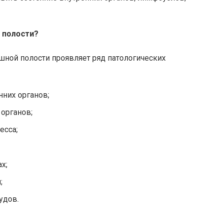
 полости?
ной полости проявляет ряд патологических
нних органов;
органов;
есса;
х;
;
удов.