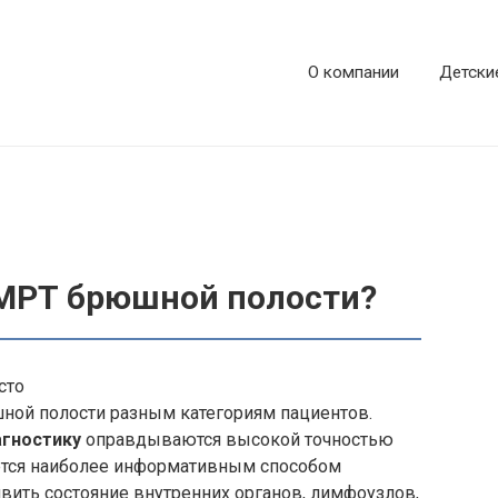
О компании
Детски
 МРТ брюшной полости?
сто
ной полости разным категориям пациентов.
агностику
оправдываются высокой точностью
ается наиболее информативным способом
вить состояние внутренних органов, лимфоузлов,