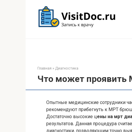
Перейти
к
контенту
Главная
»
Диагностика
Что может проявить
Опытные медицинские сотрудники ча
рекомендуют прибегнуть к МРТ брюш
Достаточно высокие ц
ены на мрт ди
результатов. Данная процедура счит
диагностики, позволяющим точно выя