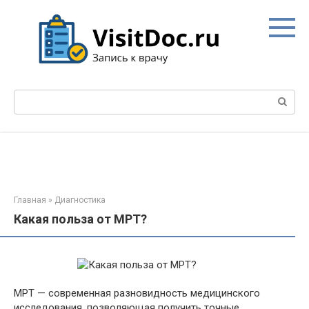
Перейти
к
контенту
Поиск:
Главная
»
Диагностика
Какая польза от МРТ?
МРТ — современная разновидность медицинского
исследования, позволяющая получить точные