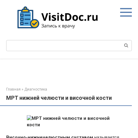
Перейти
к
контенту
Поиск:
Главная
»
Диагностика
МРТ нижней челюсти и височной кости
Височно-нижнечелюстным суставом
называется