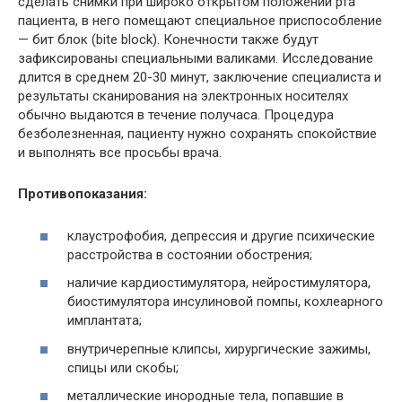
сделать снимки при широко открытом положении рта
пациента, в него помещают специальное приспособление
— бит блок (
bite
block
). Конечности также будут
зафиксированы специальными валиками. Исследование
длится в среднем 20-30 минут, заключение специалиста и
результаты сканирования на электронных носителях
обычно выдаются в течение получаса. Процедура
безболезненная, пациенту нужно сохранять спокойствие
и выполнять все просьбы врача.
Противопоказания:
клаустрофобия, депрессия и другие психические
расстройства в состоянии обострения;
наличие кардиостимулятора,
нейростимулятора
,
биостимулятора
инсулиновой
помпы,
кохлеарного
имплантата
;
внутричерепные клипсы, хирургические зажимы,
спицы или скобы;
металлические инородные тела, попавшие в