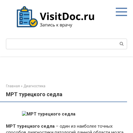
Перейти
к
контенту
Поиск:
Главная
»
Диагностика
МРТ турецкого седла
МРТ
турецкого седла
– один из наиболее точных
способов диагностики патологий данной области мозга.