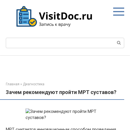
Перейти
к
контенту
Поиск:
Главная
»
Диагностика
Зачем рекомендуют пройти МРТ суставов?
МРТ считается инновационным способом проведения