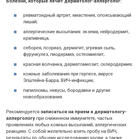
Болезни, которые лечит
дерматолог-аллерголог:
ревматоидный артрит, миастения, опоясывающий
лишай;
аллергические высыпания: экзема, нейродермит,
крапивница;
себорея, псориаз, дерматит, угревая сыпь,
фурункулез, пиодермия, остеомиелит;
красная волчанка, дерматомиозит, склеродермия;
кожные заболевания при герпесе, вирусе
Эпштейна-Барра, ВИЧ-инфекции;
папилломы, невусы, бородавки и другие
новообразования.
Рекомендуется
записаться на прием к дерматологу-
аллергологу
при сниженном иммунитете, частых
проявлениях любых кожных высыпаний, аллергических
реакциях. С собой желательно взять пробу на ВИЧ,
результаты по общему исследованию крови, а также