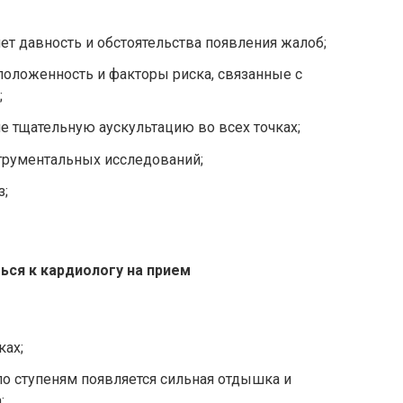
ет давность и обстоятельства появления жалоб;
оложенность и факторы риска, связанные с
;
ле тщательную аускультацию во всех точках;
струментальных исследований;
з;
ься к кардиологу на прием
ках;
по ступеням появляется сильная отдышка и
;