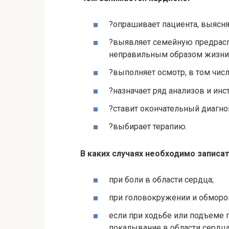
?опрашивает пациента, выясня
?выявляет семейную предрасп
неправильным образом жизни
?выполняет осмотр, в том чис
?назначает ряд анализов и ин
?ставит окончательный диагно
?выбирает терапию.
В каких случаях необходимо записат
при боли в области сердца;
при головокружении и обморо
если при ходьбе или подъеме 
покалывание в области сердца