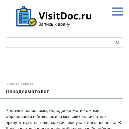
Перейти
к
контенту
Поиск:
Главная
»
Врачи
Онкодерматолог
Родинки, папилломы, бородавки – эти кожные
образования в больших или меньших количествах
присутствуют на теле практически у каждого человека. В
большинстве своем эти новообразования безобидны,