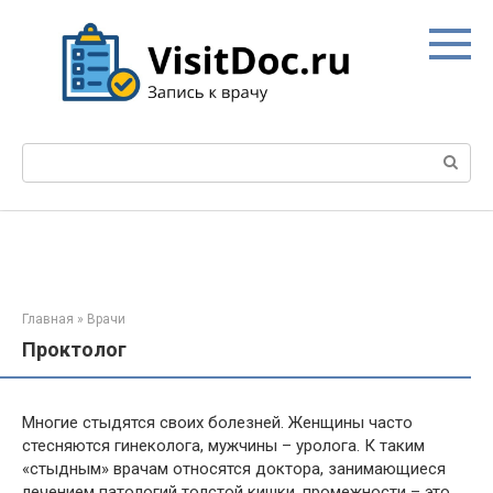
Перейти
к
контенту
Поиск:
Главная
»
Врачи
Проктолог
Многие стыдятся своих болезней. Женщины часто
стесняются гинеколога, мужчины – уролога. К таким
«стыдным» врачам относятся доктора, занимающиеся
лечением патологий толстой кишки, промежности – это