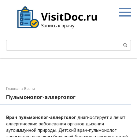
Перейти
к
контенту
Поиск:
Главная
»
Врачи
Пульмонолог-аллерголог
Врач пульмонолог-аллерголог
диагностирует и лечит
аллергические заболевания органов дыхания
аутоиммунной природы. Детский врач-пульмонолог
занимается лечением болезней бронхов и легких у детей,