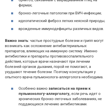
орнитоз, связанный с выращиванием птиц на
фермах;
бронхо-легочные патологии при ВИЧ-инфекции;
идеопатический фиброз легких неясной природы;
врожденные иммунодефициты различных видов.
Важно знать
: частые простудные болезни и грипп могут
возникать как осложнение антибактериальных
препаратов, влияющих на иммунную систему. Именно
антибиотики и препараты противовоспалительного
действия, которые врачи назначают при лечении
болезней органов дыхания, порой не помогают, а
ухудшают течение болезни. Поэтому консультация у
опытного врача пульмонолога-аллерголога необходима.
Особенно важно
записаться на прием к
пульмонологу-аллергологу,
если речь идет о
хронических бронхо-легочных заболеваниях, не
поддающихся лечению антибиотиками.