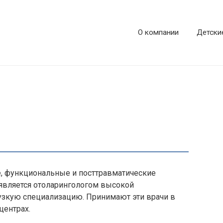
О компании
Детски
, функциональные и посттравматические
н является отоларингологом высокой
узкую специализацию. Принимают эти врачи в
центрах.