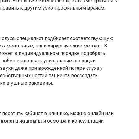
рию. Чтобы выявить болезни, которые привели к
аправить к другим узко-профильным врачам.
слуха, специалист подбирает соответствующую
каментозные, так и хирургические методы. В
 может в индивидуальном порядке подобрать
пособен выполнять уникальные операции,
вуки даже при врожденной потере слуха у
собственных ногтей пациента воссоздать
 их в ушные раковины.
т посетить кабинет в клинике, можно онлайн или
рдолога на дом
для осмотра и консультации.