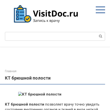
Перейти
к
контенту
Поиск:
Главная
КТ брюшной полости
КТ брюшной полости
позволяет врачу точно увидеть
состояние внутренних органов и тканей в виде четкой