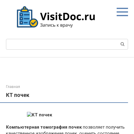
Перейти
к
контенту
Поиск:
Главная
КТ почек
Компьютерная томография почек
позволяет получить
качественное изображение почек, оценить состояние