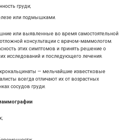
нность груди;
железе или подмышками.
ние или выявленные во время самостоятельной
еотложной консультации с врачом-маммологом.
сность этих симптомов и принять решение о
ких исследований и последующего лечения.
крокальцинаты
— мельчайшие известковые
алисты всегда отличают их от возрастных
нках сосудов груди.
я к маммографии
х;
беременности;