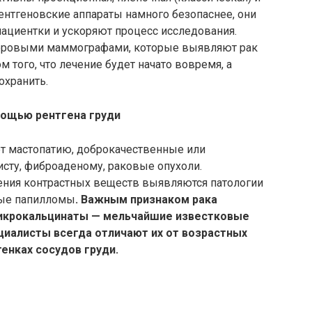
тгеновские аппараты намного безопаснее, они
ациентки и ускоряют процесс исследования.
ифровыми
маммографами
, которые выявляют рак
ом того, что лечение будет начато вовремя, а
охранить.
помощью рентгена груди
 мастопатию, доброкачественные или
сту, фиброаденому, раковые опухоли.
ния контрастных веществ выявляются патологии
ые
папилломы
. Важным признаком рака
икрокальцинаты
— мельчайшие известковые
циалисты всегда отличают их от возрастных
енках сосудов груди.