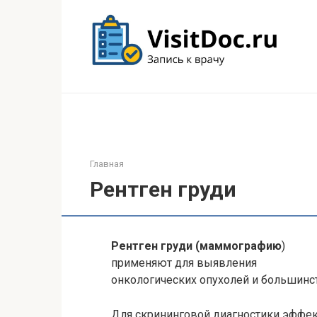
Перейти
к
контенту
Главная
Рентген груди
Рентген груди (маммографию
)
применяют для выявления
онкологических опухолей и большинст
Для
скрининговой
диагностики эффект