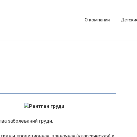
О компании
Детски
ва заболеваний груди.
ивны проекционная, пленочная (классическая) и