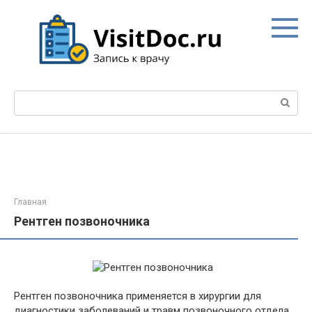
Перейти
к
контенту
Поиск:
Главная
Рентген позвоночника
Рентген позвоночника применяется в хирургии для
диагностики заболеваний и травм позвоночного отдела.